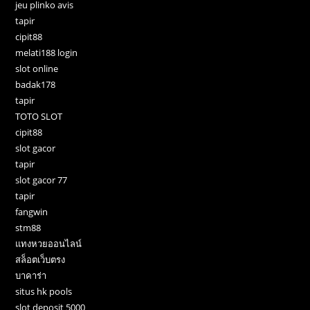
jeu plinko avis
tapir
cipit88
melati188 login
slot online
badak178
tapir
TOTO SLOT
cipit88
slot gacor
tapir
slot gacor 77
tapir
fangwin
stm88
แทงหวยออนไลน์
สล็อตเว็บตรง
บาคาร่า
situs hk pools
slot deposit 5000