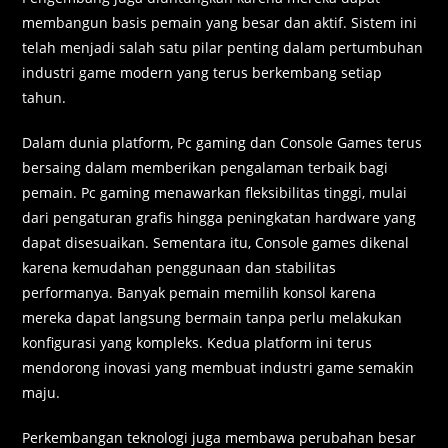
membangun basis pemain yang besar dan aktif. Sistem ini
telah menjadi salah satu pilar penting dalam pertumbuhan
industri game modern yang terus berkembang setiap
tahun.
Dalam dunia platform, Pc gaming dan Console Games terus
bersaing dalam memberikan pengalaman terbaik bagi
pemain. Pc gaming menawarkan fleksibilitas tinggi, mulai
dari pengaturan grafis hingga peningkatan hardware yang
dapat disesuaikan. Sementara itu, Console games dikenal
karena kemudahan penggunaan dan stabilitas
performanya. Banyak pemain memilih konsol karena
mereka dapat langsung bermain tanpa perlu melakukan
konfigurasi yang kompleks. Kedua platform ini terus
mendorong inovasi yang membuat industri game semakin
maju.
Perkembangan teknologi juga membawa perubahan besar