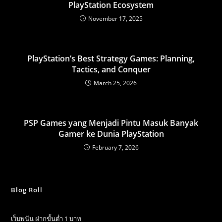
PlayStation Ecosystem
November 17, 2025
PlayStation’s Best Strategy Games: Planning,
Tactics, and Conquer
March 25, 2026
PSP Games yang Menjadi Pintu Masuk Banyak
Gamer ke Dunia PlayStation
February 7, 2026
Blog Roll
เว็บพนัน ฝากขั้นต่ำ 1 บาท