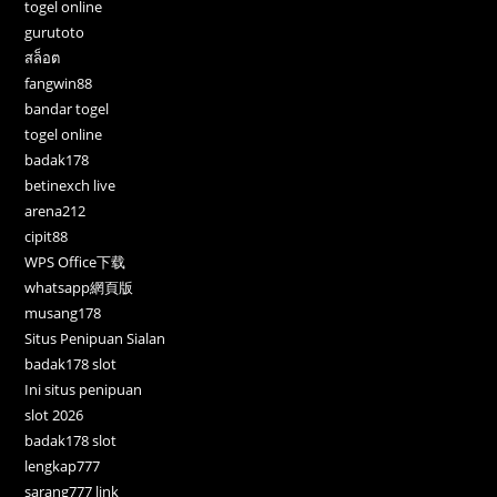
togel online
gurutoto
สล็อต
fangwin88
bandar togel
togel online
badak178
betinexch live
arena212
cipit88
WPS Office下载
whatsapp網頁版
musang178
Situs Penipuan Sialan
badak178 slot
Ini situs penipuan
slot 2026
badak178 slot
lengkap777
sarang777 link