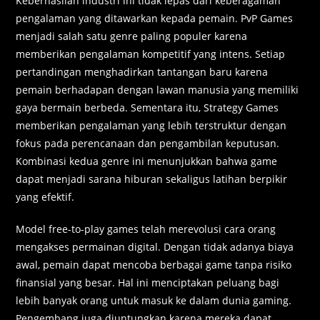
Keberhasilan industri ini tidak lepas dari keberagaman
pengalaman yang ditawarkan kepada pemain. PvP Games
menjadi salah satu genre paling populer karena
memberikan pengalaman kompetitif yang intens. Setiap
pertandingan menghadirkan tantangan baru karena
pemain berhadapan dengan lawan manusia yang memiliki
gaya bermain berbeda. Sementara itu, Strategy Games
memberikan pengalaman yang lebih terstruktur dengan
fokus pada perencanaan dan pengambilan keputusan.
Kombinasi kedua genre ini menunjukkan bahwa game
dapat menjadi sarana hiburan sekaligus latihan berpikir
yang efektif.
Model free-to-play games telah merevolusi cara orang
mengakses permainan digital. Dengan tidak adanya biaya
awal, pemain dapat mencoba berbagai game tanpa risiko
finansial yang besar. Hal ini menciptakan peluang bagi
lebih banyak orang untuk masuk ke dalam dunia gaming.
Pengembang juga diuntungkan karena mereka dapat