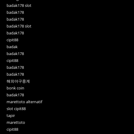
badak178 slot
badak178
badak178
badak178 slot
badak178
cipit88
badak
badak178
cipit88
badak178
badak178
해외야구중계
bonk coin
badak178
marettoto alternatif
slot cipit88
tapir
marettoto
cipit88