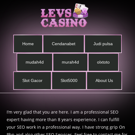
Home
Cendanabet
Judi pulsa
mudah4d
murah4d
olxtoto
Slot Gacor
Slot5000
About Us
I’m very glad that you are here. I am a professional SEO
expert having more than 8 years experience. I can fulfill
your SEO work in a professional way. I have strong grip On
Pbn and also other SEO Services. Feel free to contact me for