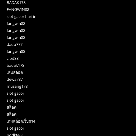
BADAK178
FANGWIN88
slot gacor hari ini
fangwin88
fangwin88
fangwin88
dadu777
fangwin88
cipit88
badak178
เล่นสล็อต
dewa787
musang178
slot gacor
slot gacor
สล็อต
สล็อต
เกมสล็อตเว็บตรง
slot gacor
podk888