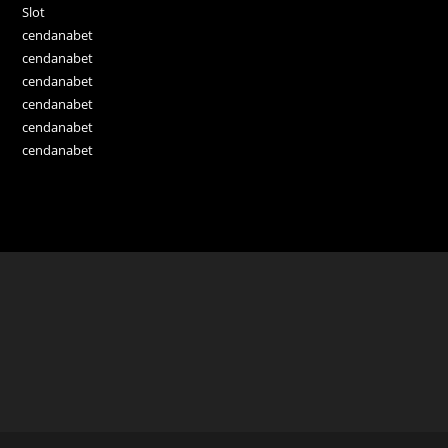
Slot
cendanabet
cendanabet
cendanabet
cendanabet
cendanabet
cendanabet