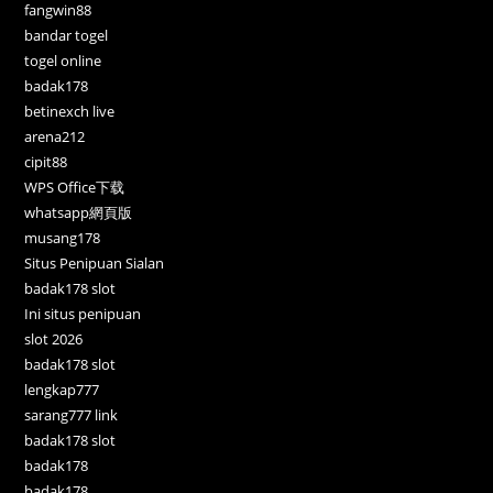
fangwin88
bandar togel
togel online
badak178
betinexch live
arena212
cipit88
WPS Office下载
whatsapp網頁版
musang178
Situs Penipuan Sialan
badak178 slot
Ini situs penipuan
slot 2026
badak178 slot
lengkap777
sarang777 link
badak178 slot
badak178
badak178