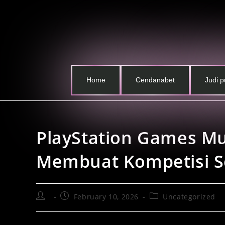
Home
Cendanabet
Judi p
PlayStation Games Mul
Membuat Kompetisi S
February 10, 2026
Uncategorized