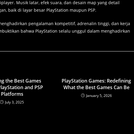
layer. Musik latar, efek suara, dan desain map yang detail
, baik di layar besar PlayStation maupun PSP.
menghadirkan pengalaman kompetitif, adrenalin tinggi, dan kerja
mbuktikan bahwa PlayStation selalu unggul dalam menghadirkan
ng the Best Games
PlayStation Games: Redefining
PlayStation and PSP
What the Best Games Can Be
Platforms
January 5, 2026
July 3, 2025