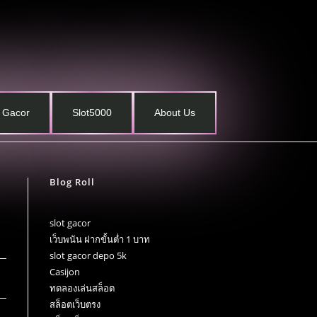
t Gacor
Slot5000
About Us
Blog Roll
slot gacor
เว็บพนัน ฝากขั้นต่ำ 1 บาท
slot gacor depo 5k
Casijon
ทดลองเล่นสล็อต
สล็อตเว็บตรง