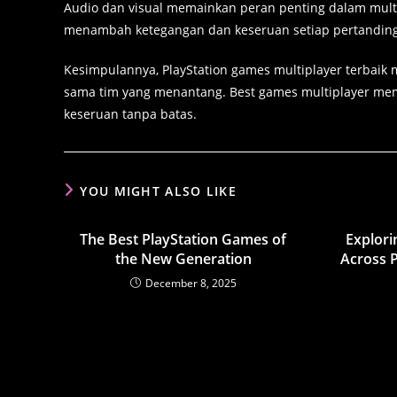
Audio dan visual memainkan peran penting dalam multip
menambah ketegangan dan keseruan setiap pertandingan
Kesimpulannya, PlayStation games multiplayer terbaik 
sama tim yang menantang. Best games multiplayer me
keseruan tanpa batas.
YOU MIGHT ALSO LIKE
The Best PlayStation Games of
Explori
the New Generation
Across 
December 8, 2025