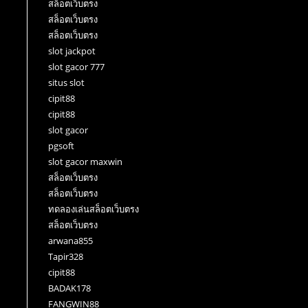
สล็อตเว็บตรง
สล็อตเว็บตรง
สล็อตเว็บตรง
slot jackpot
slot gacor 777
situs slot
cipit88
cipit88
slot gacor
pgsoft
slot gacor maxwin
สล็อตเว็บตรง
สล็อตเว็บตรง
ทดลองเล่นสล็อตเว็บตรง
สล็อตเว็บตรง
arwana855
Tapir328
p
cipit88
BADAK178
FANGWIN88