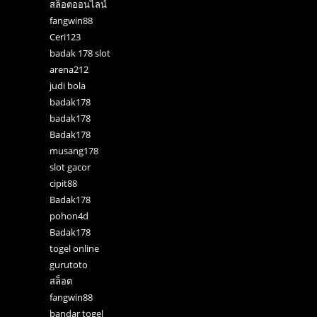
สล็อตออนไลน์
fangwin88
Ceri123
badak 178 slot
arena212
judi bola
badak178
badak178
Badak178
musang178
slot gacor
cipit88
Badak178
pohon4d
Badak178
togel online
gurutoto
สล็อต
fangwin88
bandar togel