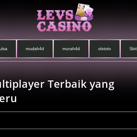
ulsa
mudah4d
murah4d
olxtoto
Slo
tiplayer Terbaik yang
eru