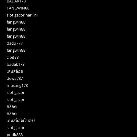
BADAK178
FANGWIN88
slot gacor hari ini
fangwin88
fangwin88
fangwin88
dadu777
fangwin88
cipit88
badak178
เล่นสล็อต
dewa787
musang178
slot gacor
slot gacor
สล็อต
สล็อต
เกมสล็อตเว็บตรง
slot gacor
podk888