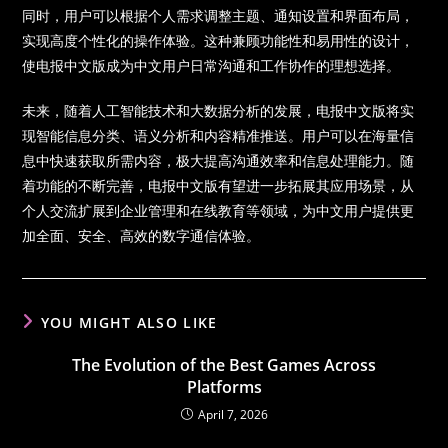
同时，用户可以根据个人需求调整主题、通知设置和界面布局，
实现高度个性化的操作体验。这种兼顾功能性和易用性的设计，
使电报中文版成为中文用户日常沟通和工作协作的理想选择。
未来，随着人工智能技术和大数据分析的发展，电报中文版将实
现智能信息分类、语义分析和内容精准推送。用户可以在海量信
息中快速获取所需内容，极大提高沟通效率和信息处理能力。随
着功能的不断完善，电报中文版有望进一步拓展其应用场景，从
个人交流扩展到企业管理和在线教育等领域，为中文用户提供更
加全面、安全、高效的数字通信体验。
YOU MIGHT ALSO LIKE
The Evolution of the Best Games Across
Platforms
April 7, 2026