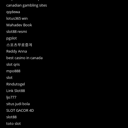
canadian gambling sites
qqdewa
lotus365 win
Mahadev Book
slot88 resmi
pgslot
스포츠무료중계
Reddy Anna
best casino in canada
slot qris
mpo888
slot
Rindutogel
Link Slot88
ljo777
situs judi bola
SLOT GACOR 4D
slot88
toto slot