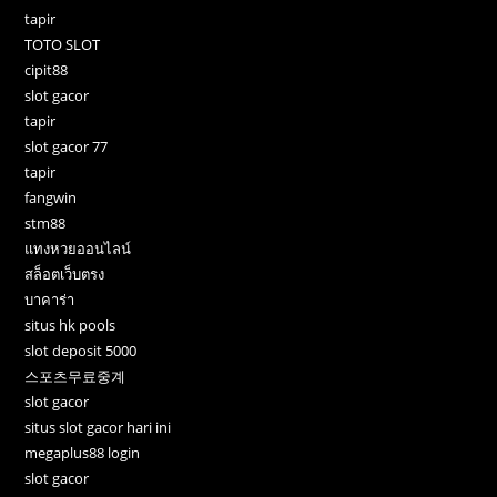
tapir
TOTO SLOT
cipit88
slot gacor
tapir
slot gacor 77
tapir
fangwin
stm88
แทงหวยออนไลน์
สล็อตเว็บตรง
บาคาร่า
situs hk pools
slot deposit 5000
스포츠무료중계
slot gacor
situs slot gacor hari ini
megaplus88 login
slot gacor