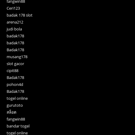
fangwin88
Ceri123
badak 178 slot
arena212
judi bola
badak178
badak178
Badak178
musang178
slot gacor
cipit88
Badak178
pohon4d
Badak178
togel online
gurutoto
สล็อต
fangwin88
bandar togel
togel online