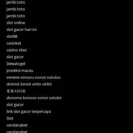
jambi toto
jambi toto
jambi toto
slot online
slot gacor hari ini
slot88
casiobet
casino sites
slot gacor
Dewatogel
prediksi macau
veneve vonuvu vuvun vutuluv
diritmit binisit viritn sitilirt
토토사이트
donomo bonoso voron sotolor
slot gacor
link slot gacor terpercaya
Slot
cendanabet
cendanabet