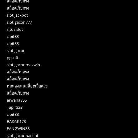
สล็อตเว็บตรง
สล็อตเว็บตรง
slot jackpot
slot gacor 777
situs slot
cipit88
cipit88
slot gacor
pgsoft
slot gacor maxwin
สล็อตเว็บตรง
สล็อตเว็บตรง
ทดลองเล่นสล็อตเว็บตรง
สล็อตเว็บตรง
arwana855
Tapir328
cipit88
BADAK178
FANGWIN88
slot gacor hari ini