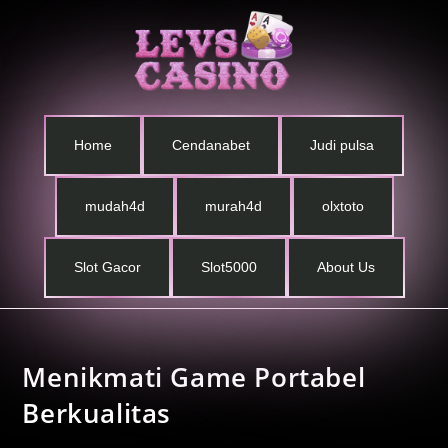
Home
Cendanabet
Judi pulsa
mudah4d
murah4d
olxtoto
Slot Gacor
Slot5000
About Us
Menikmati Game Portabel
Berkualitas