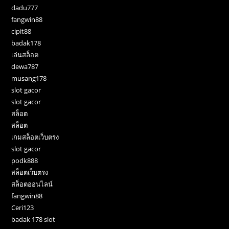
dadu777
fangwin88
cipit88
badak178
เล่นสล็อต
dewa787
musang178
slot gacor
slot gacor
สล็อต
สล็อต
เกมสล็อตเว็บตรง
slot gacor
podk888
สล็อตเว็บตรง
สล็อตออนไลน์
fangwin88
Ceri123
badak 178 slot