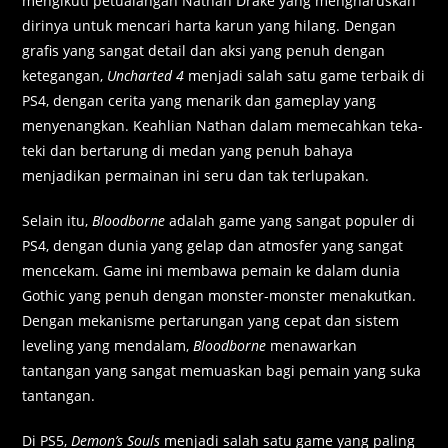
mengikuti petualangan Nathan Drake yang mengharuskan
dirinya untuk mencari harta karun yang hilang. Dengan
grafis yang sangat detail dan aksi yang penuh dengan
ketegangan,
Uncharted 4
menjadi salah satu game terbaik di
PS4, dengan cerita yang menarik dan gameplay yang
menyenangkan. Keahlian Nathan dalam memecahkan teka-
teki dan bertarung di medan yang penuh bahaya
menjadikan permainan ini seru dan tak terlupakan.
Selain itu,
Bloodborne
adalah game yang sangat populer di
PS4, dengan dunia yang gelap dan atmosfer yang sangat
mencekam. Game ini membawa pemain ke dalam dunia
Gothic yang penuh dengan monster-monster menakutkan.
Dengan mekanisme pertarungan yang cepat dan sistem
leveling yang mendalam,
Bloodborne
menawarkan
tantangan yang sangat memuaskan bagi pemain yang suka
tantangan.
Di PS5,
Demon’s Souls
menjadi salah satu game yang paling