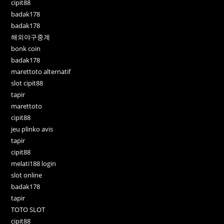
cipit88
badak178
badak178
해외야구중계
bonk coin
badak178
marettoto alternatif
slot cipit88
tapir
marettoto
cipit88
jeu plinko avis
tapir
cipit88
melati188 login
slot online
badak178
tapir
TOTO SLOT
cipit88