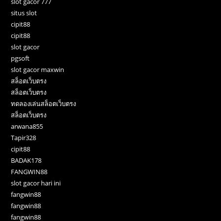
slot gacor 777
situs slot
cipit88
cipit88
slot gacor
pgsoft
slot gacor maxwin
สล็อตเว็บตรง
สล็อตเว็บตรง
ทดลองเล่นสล็อตเว็บตรง
สล็อตเว็บตรง
arwana855
Tapir328
cipit88
BADAK178
FANGWIN88
slot gacor hari ini
fangwin88
fangwin88
fangwin88