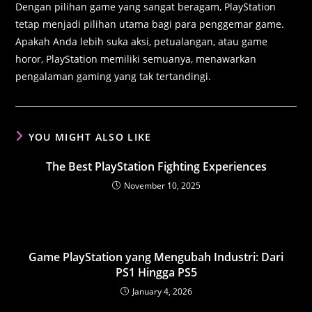
Dengan pilihan game yang sangat beragam, PlayStation
tetap menjadi pilihan utama bagi para penggemar game.
Apakah Anda lebih suka aksi, petualangan, atau game
horor, PlayStation memiliki semuanya, menawarkan
pengalaman gaming yang tak tertandingi.
YOU MIGHT ALSO LIKE
The Best PlayStation Fighting Experiences
November 10, 2025
Game PlayStation yang Mengubah Industri: Dari
PS1 Hingga PS5
January 4, 2026