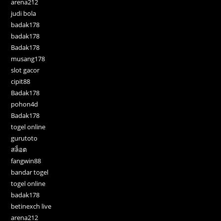
arena212
judi bola
badak178
badak178
Badak178
musang178
slot gacor
cipit88
Badak178
pohon4d
Badak178
togel online
gurutoto
สล็อต
fangwin88
bandar togel
togel online
badak178
betinexch live
arena212